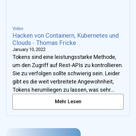
Video
Hacken von Containern, Kubernetes und
Clouds - Thomas Fricke
January 10, 2022
Tokens sind eine leistungsstarke Methode,
um den Zugriff auf Rest-APIs zu kontrollieren.
Sie zu verfolgen sollte schwierig sein. Leider
gibt es die weit verbreitete Angewohnheit,
Tokens herumliegen zu lassen, was sehr
mächtige Angriffsvektoren ermöglicht. Ein
Mehr Lesen
Angriff zeigt, wie man einen OpenShift-
Cluster hackt, der vollständig den anerkannten
Standards von NIST und CIS entspricht. Durch
das Hijacken eines Containers erhalten Sie