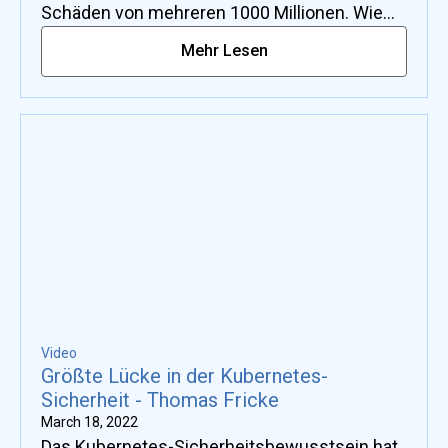
Schäden von mehreren 1000 Millionen. Wie
können wir solche Ereignisse in Zukunft
Mehr Lesen
verhindern? Wie können wir den Betrag von 10
Mio. € auf die beachtliche Summe heben?
Video
Größte Lücke in der Kubernetes-
Sicherheit - Thomas Fricke
March 18, 2022
Das Kubernetes-Sicherheitsbewusstsein hat