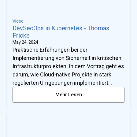
Video
DevSecOps in Kubernetes - Thomas
Fricke
May 24, 2024
Praktische Erfahrungen bei der
Implementierung von Sicherheit in kritischen
Infrastrukturprojekten. In dem Vortrag geht es
darum, wie Cloud-native Projekte in stark
regulierten Umgebungen implementiert
werden können oder nicht. Sie erhalten einige
Mehr Lesen
Einblicke in reale Projekte, bei denen
Kubernetes verwendet wird, um die neuesten
Anwendungen zur Steuerung kritischer
Infrastrukturen in Deutschland und Europa
auszuführen. Zu den Beispielen gehören