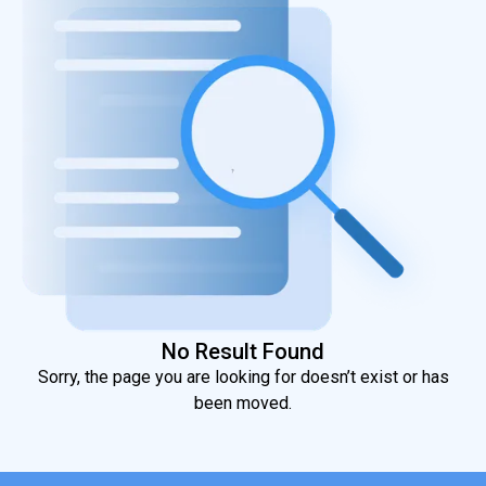
die volle Kontrolle über den Cluster,
einschließlich des Hostzugriffs. Wenn der
Cluster in der Cloud ausgeführt wird, kann er
für weitere Angriffe verwendet werden, da der
Host über ein weiteres Token für den Cloud-
API-Server verfügt. Mit diesem Token können
beliebige Konten und Cloud-Ressourcen
gesteuert werden, einschließlich virtueller
Maschinen, Speicher und abgeleiteter Konten.
No Result Found
Sorry, the page you are looking for doesn’t exist or has
been moved.