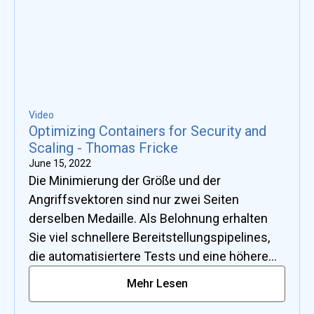
Container-Hardening und wie man Entwickler
davon überzeugen kann, minimale und
konforme Container bereitzustellen, das
Onboarding von Mitgliedern des
Sicherheitsteams, um die SEC in DevOps zu
integrieren, CI/CD-Pipelines mit Drittanbietern,
Video
Cloud-native Air-Gap-Architekturen und den
Optimizing Containers for Security and
Betrieb von Clustern mit höchster
Scaling - Thomas Fricke
Verfügbarkeit.
June 15, 2022
Die Minimierung der Größe und der
Angriffsvektoren sind nur zwei Seiten
derselben Medaille. Als Belohnung erhalten
Sie viel schnellere Bereitstellungspipelines,
die automatisiertere Tests und eine höhere
Skalierbarkeit ermöglichen. Eine Erhöhung der
Mehr Lesen
Geschwindigkeit um den Faktor 10 oder 20 ist
keine Seltenheit. Manchmal schrumpft die