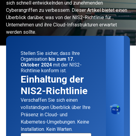
sich schnell entwickelnden und zunehmenden
Cyberangriffen zu verbessern. Dieser Artikel bietet einen
Überblick darüber, was von der NIS2-Richtlinie für
Unternehmen und ihre Cloud-Infrastrukturen erwartet
werden sollte.
Stellen Sie sicher, dass Ihre
Organisation
bis zum 17.
Oktober 2024
mit der NIS2-
Richtlinie konform ist.
Einhaltung der
NIS2-Richtlinie
Verschaffen Sie sich einen
vollständigen Überblick über Ihre
Präsenz in Cloud- und
Kubernetes-Umgebungen. Keine
Installation. Kein Warten.