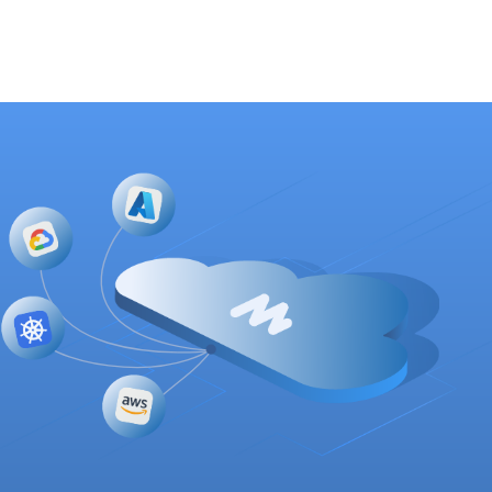
https://lnkd.in/eBDmN4qq