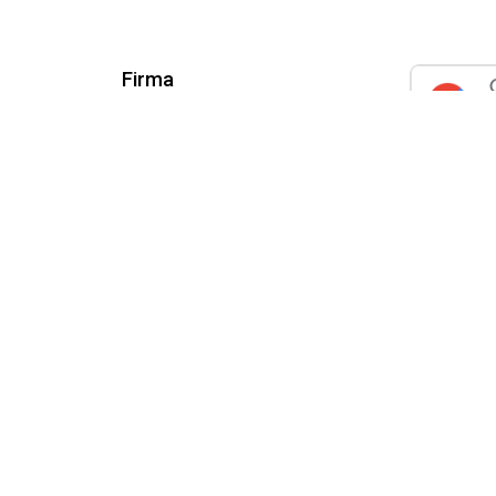
Firma
Über uns
Partner
Karriere
n
Nachrichtenredaktion
Mitteilungsblatt
ragen
ngsausschluss
Allgemeine Geschäftsbedingungen