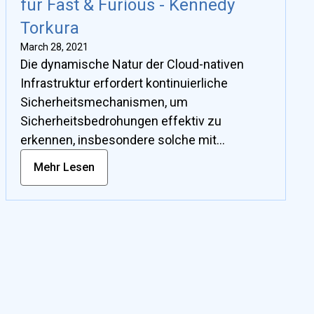
für Fast & Furious - Kennedy
Dieser Ansatz ermöglicht es den Teams, die
Torkura
auf Sicherheitsvorfälle reagieren, Vertrauen
March 28, 2021
in ihre technischen und organisatorischen
Die dynamische Natur der Cloud-nativen
Fähigkeiten zu gewinnen und zu üben, wie
Infrastruktur erfordert kontinuierliche
die Gegenmaßnahmen gegen Ransomware
Sicherheitsmechanismen, um
anzuwenden sind.
Sicherheitsbedrohungen effektiv zu
erkennen, insbesondere solche mit
unbekannten Mustern und
Mehr Lesen
Verhaltensweisen. In diesem Vortrag werden
Techniken zur riskgetriebenen
Fehlerinjektion (RDFI) vorgestellt, um diesen
Herausforderungen zu begegnen.