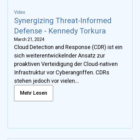
Video
Synergizing Threat-Informed
Defense - Kennedy Torkura
March 21, 2024
Cloud Detection and Response (CDR) ist ein
sich weiterentwickelnder Ansatz zur
proaktiven Verteidigung der Cloud-nativen
Infrastruktur vor Cyberangriffen. CDRs
stehen jedoch vor vielen
Herausforderungen, die hauptsächlich zu
Mehr Lesen
einer Übermüdung der Alarmmeldungen
führen. Die Cloud Attack Emulation bietet
Ansätze zur Überwindung dieser
Herausforderungen.