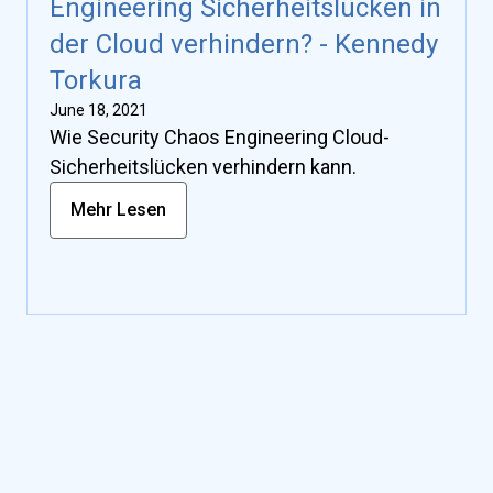
Engineering Sicherheitslücken in
formuliert und bewiesen werden. Dieser
der Cloud verhindern? - Kennedy
Ansatz ermöglicht es den Teams, die auf
Torkura
Sicherheitsvorfälle reagieren, Vertrauen in
June 18, 2021
ihre technischen und organisatorischen
Wie Security Chaos Engineering Cloud-
Fähigkeiten zu gewinnen und zu üben, wie
Sicherheitslücken verhindern kann.
die Gegenmaßnahmen gegen Ransomware
anzuwenden sind.
Mehr Lesen