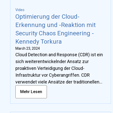
Video
Optimierung der Cloud-
Erkennung und -Reaktion mit
Security Chaos Engineering -
Kennedy Torkura
March 23, 2024
Cloud Detection and Response (CDR) ist ein
sich weiterentwickelnder Ansatz zur
proaktiven Verteidigung der Cloud-
Infrastruktur vor Cyberangriffen. CDR
verwendet viele Ansätze der traditionellen
Threat Detection and Incident Response
Mehr Lesen
(TDIR) und wendet diese Ansätze auf Cloud-
native Infrastrukturen an. Dieser Ansatz
ermöglicht optimierte Strategien, die speziell