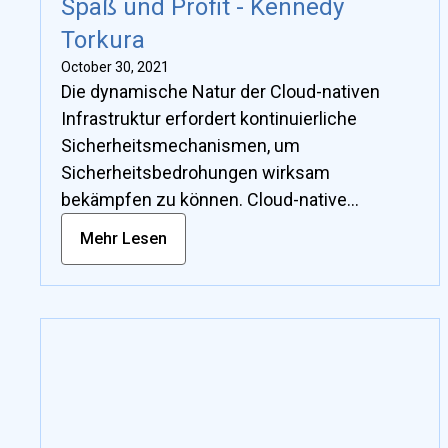
Spaß und Profit - Kennedy
Cybersicherheitsmechanismen unerlässlich.
Torkura
Wichtig ist, dass SCE es den Verteidigern
October 30, 2021
ermöglicht, aus der Sicht der Angreifer zu
Die dynamische Natur der Cloud-nativen
denken und so spannende Fragen zu
Infrastruktur erfordert kontinuierliche
Angriffsmöglichkeiten zu stellen. Diese
Sicherheitsmechanismen, um
kontradiktorische Denkweise ermöglicht es,
Sicherheitsbedrohungen wirksam
verschiedene Angriffsszenarien als
bekämpfen zu können. Cloud-native
Hypothesen zu formulieren, die bewiesen
Infrastrukturen sind jedoch komplex und
werden können. Der Nachweis von
Mehr Lesen
entstehen immer noch, weshalb die
Hypothesen ermöglicht die Sammlung von
Sicherheitsbedrohungen kaum verstanden
Beweisen, wodurch Vermutungen oder
werden, was aufgrund unbekannter
Bauchgefühl vermieden und ein
Angriffsmuster und Verhaltensweisen zu
faktengestützter Analyseprozess ermöglicht
erfolgreichen Angriffen führt. In diesem
wird. Dieser Prozess ermöglicht es den
Vortrag wird das innovative Konzept von
Teams, auf Vorfälle zu reagieren, realistische
Security Chaos Engineering (SCE) als
Angriffsszenarien zu testen und effektive
praktikabler Ansatz zur Aktivierung proaktiver