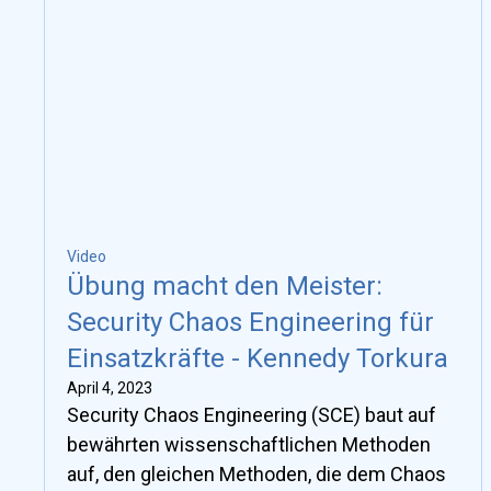
auf die Cloud-native Bedrohungslandschaft
zugeschnitten sind, angesichts der
Einschränkungen herkömmlicher TDIR in
Cloud-nativen Infrastrukturen.
Video
Übung macht den Meister:
Security Chaos Engineering für
Einsatzkräfte - Kennedy Torkura
April 4, 2023
Security Chaos Engineering (SCE) baut auf
bewährten wissenschaftlichen Methoden
auf, den gleichen Methoden, die dem Chaos