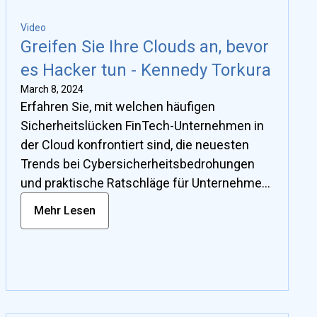
Video
Greifen Sie Ihre Clouds an, bevor
es Hacker tun - Kennedy Torkura
March 8, 2024
Erfahren Sie, mit welchen häufigen
Sicherheitslücken FinTech-Unternehmen in
der Cloud konfrontiert sind, die neuesten
Trends bei Cybersicherheitsbedrohungen
und praktische Ratschläge für Unternehmen,
die ihre Abwehr stärken möchten. Dazu
Mehr Lesen
gehört auch, wie Mitigant dazu beitragen
kann, die Bereitschaft zur Abwehr von
Cyberangriffen mit Cloud Attack Emulation
zu überprüfen.