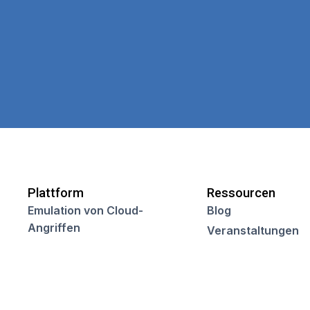
Plattform
Ressourcen
Emulation von Cloud-
Blog
Angriffen
Veranstaltungen
Verwaltung des
Webinare
Sicherheitsstatus in der
Kundenreferenze
Cloud
Videos
Verwaltung der