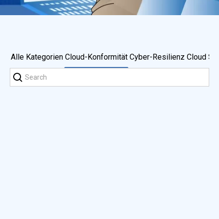
Alle Kategorien
Cloud-Konformität
Cyber-Resilienz
Cloud Sic
CIS-Benchmarks für die Einhaltung der