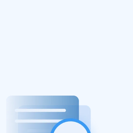
Was ist Continuous Cloud Compliance?
July 21, 2022
Die Cloud-Infrastruktur ist zum
Betriebssystem für Initiativen zur digitalen
Transformation geworden.
Mehr Lesen