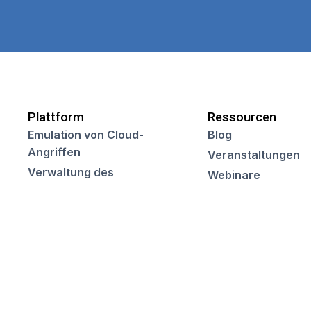
Plattform
Ressourcen
Emulation von Cloud-
Blog
Angriffen
Veranstaltungen
Verwaltung des
Webinare
Sicherheitsstatus in der
Kundenreferenze
Cloud
Videos
Verwaltung der
Häufig gestellte F
Sicherheitslage in
Kubernetes
Preisgestaltung